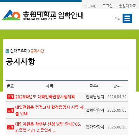
HOME
로그인
송원대학교
메뉴
입학도우미
>
공지사항
공지사항
번호
제목
글쓴이
날짜
2028학년도 대학입학전형시행계획
입학담당자
2026.04.30
대입전형용 검정고시 합격증명서 서류 제
입학담당자
2025.09.06
출 안내
대입지원용 학생부 신청 방법 안내('05.
입학담당자
2025.08.26
2.졸업~'21.2.졸업자 ...